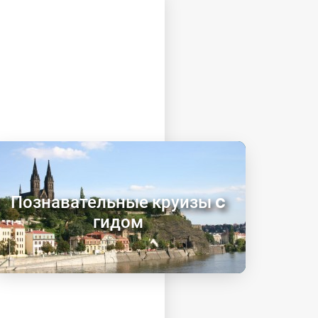
Познавательные круизы c
гидом