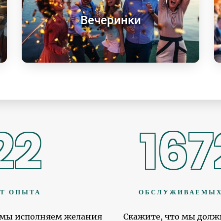
Вечеринки
22
167
Т ОПЫТА
ОБСЛУЖИВАЕМЫХ
т мы исполняем желания
Скажите, что мы долж