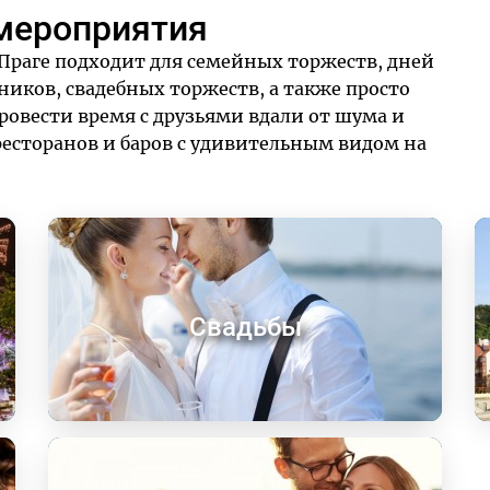
мероприятия
 Праге подходит для семейных торжеств, дней
иков, свадебных торжеств, а также просто
провести время с друзьями вдали от шума и
ресторанов и баров с удивительным видом на
Свадьбы