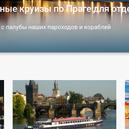
ные круизы по Праге для отде
 с палубы наших пароходов и кораблей