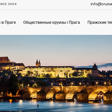
info@cruis
INCE 2004.
 в Праге
Общественные круизы i Прага
Пражские те