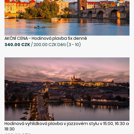
AKČNÍ CENA - Hodinová plavba 5x denně
340.00 CZK
/ 200.00 CZK Děti (3 - 10)
Hodinová vyhlídková plavba v jazzovém stylu v 15:00, 16:30 a
18:30