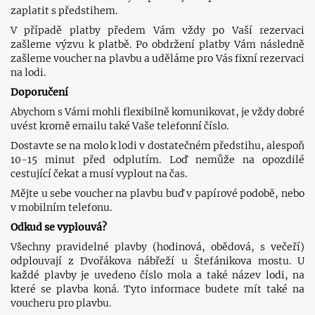
zaplatit s předstihem.
V případě platby předem Vám vždy po Vaší rezervaci
zašleme výzvu k platbě. Po obdržení platby Vám následně
zašleme voucher na plavbu a uděláme pro Vás fixní rezervaci
na lodi.
Doporučení
Abychom s Vámi mohli flexibilně komunikovat, je vždy dobré
uvést kromě emailu také Vaše telefonní číslo.
Dostavte se na molo k lodi v dostatečném předstihu, alespoň
10-15 minut před odplutím. Loď nemůže na opozdilé
cestující čekat a musí vyplout na čas.
Mějte u sebe voucher na plavbu buď v papírové podobě, nebo
v mobilním telefonu.
Odkud se vyplouvá?
Všechny pravidelné plavby (hodinová, obědová, s večeří)
odplouvají z Dvořákova nábřeží u Štefánikova mostu. U
každé plavby je uvedeno číslo mola a také název lodi, na
které se plavba koná. Tyto informace budete mít také na
voucheru pro plavbu.