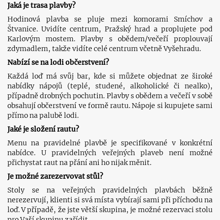
Jaká je trasa plavby?
Hodinová plavba se pluje mezi komorami Smíchov a
Štvanice. Uvidíte centrum, Pražský hrad a proplujete pod
Karlovým mostem. Plavby s obědem/večeří proplouvají
zdymadlem, takže vidíte celé centrum včetně Vyšehradu.
Nabízí se na lodi občerstvení?
Každá loď má svůj bar, kde si můžete objednat ze široké
nabídky nápojů (teplé, studené, alkoholické či nealko),
případně drobných pochutin. Plavby s obědem a večeří v sobě
obsahují občerstvení ve formě rautu. Nápoje si kupujete sami
přímo na palubě lodi.
Jaké je složení rautu?
Menu na pravidelné plavbě je specifikované v konkrétní
nabídce. U pravidelných veřejných plaveb není možné
přichystat raut na přání ani ho nijak měnit.
Je možné zarezervovat stůl?
Stoly se na veřejných pravidelných plavbách běžně
nerezervují, klienti si svá místa vybírají sami při příchodu na
loď. V případě, že jste větší skupina, je možné rezervaci stolu
pro Vaší skupinu zařídit.