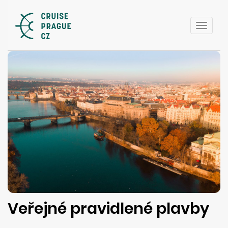
Toggle
naviga
Veřejné pravidlené plavby