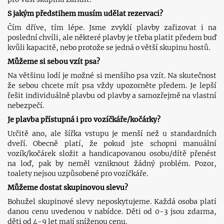
S jakým předstihem musím udělat rezervaci?
Čím dříve, tím lépe. Jsme zvyklí plavby zařizovat i na
poslední chvíli, ale některé plavby je třeba platit předem buď
kvůli kapacitě, nebo protože se jedná o větší skupinu hostů.
Můžeme si sebou vzít psa?
Na většinu lodí je možné si menšího psa vzít. Na skutečnost
že sebou chcete mít psa vždy upozorněte předem. Je lepší
řešit individuálně plavbu od plavby a samozřejmě na vlastní
nebezpečí.
Je plavba přístupná i pro vozíčkáře/kočárky?
Určitě ano, ale šířka vstupu je menší než u standardních
dveří. Obecně platí, že pokud jste schopni manuální
vozík/kočárek složit a handicapovanou osobu/dítě přenést
na loď, pak by neměl vzniknout žádný problém. Pozor,
toalety nejsou uzpůsobené pro vozíčkáře.
Můžeme dostat skupinovou slevu?
Bohužel skupinové slevy neposkytujeme. Každá osoba platí
danou cenu uvedenou v nabídce. Děti od 0-3 jsou zdarma,
děti od 4-9 let mají sníženou cenu.