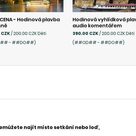
 CENA - Hodinová plavba
Hodinová vyhlídková pla
nně
audio komentářem
 CZK
/ 200.00 CZK Děti
390.00 CZK
/ 200.00 CZK Děti
## - ##DO##)
(##OD## - ##DO##)
emůžete najít místo setkání nebo loď,