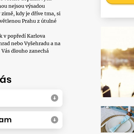
hou nejsou výsadou
zimě, kdy je dříve tma, si
větlenou Prahu z útulné
k v popředí Karlova
hrad nebo Vyšehradu a na
ve Vás dlouho zanechá
Vás
ram