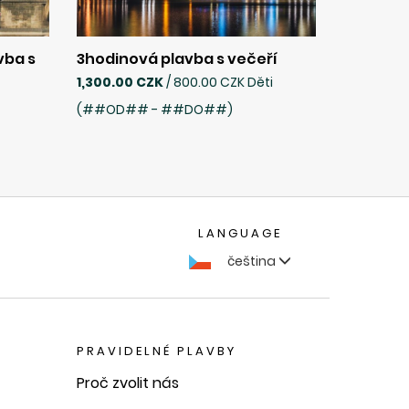
vba s
3hodinová plavba s večeří
1,300.00 CZK
/ 800.00 CZK Děti
(##OD## - ##DO##)
LANGUAGE
čeština
PRAVIDELNÉ PLAVBY
Proč zvolit nás