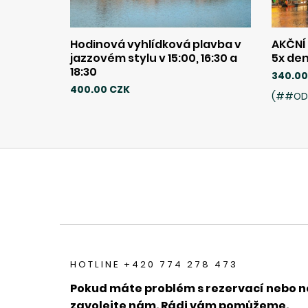
Hodinová vyhlídková plavba v
AKČNÍ
jazzovém stylu v 15:00, 16:30 a
5x de
18:30
340.00
400.00 CZK
(##OD
HOTLINE +420 774 278 473
Pokud máte problém s rezervací nebo n
zavolejte nám. Rádi vám pomůžeme.