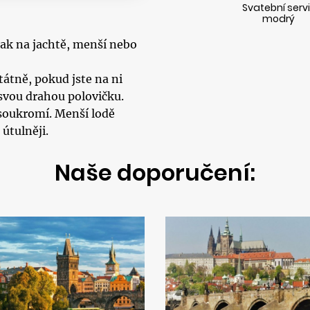
Svatební serv
modrý
jak na jachtě, menší nebo
tátně, pokud jste na ni
svou drahou polovičku.
 soukromí. Menší lodě
útulněji.
Naše doporučení: