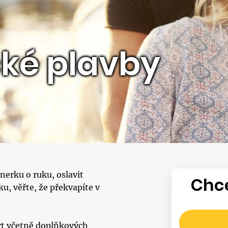
ké plavby
nerku o ruku, oslavit
Chce
u, věřte, že překvapíte v
rt včetně doplňkových