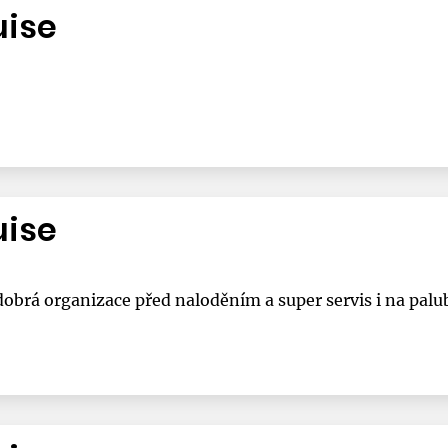
uise
uise
obrá organizace před naloděním a super servis i na palub