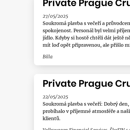
Private Prague Cr
27/05/2025
Soukromá plavba s večeří a průvodcem:
spokojenost. Personál byl velmi příje
jídlo. Kdyby si hostě chtěli dát ješt
mít loď opět připravenou, ale přišlo 
Billa
Private Prague Cr
22/05/2025
Soukromá plavba s večeří: Dobrý den,
probíhalo v příjemné atmosféře a naši
klientů.
Volkswagen Financial Services, ŠkoFIN s.