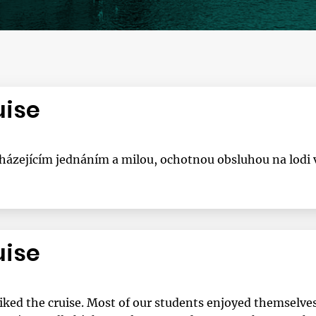
uise
cházejícím jednáním a milou, ochotnou obsluhou na lodi 
uise
liked the cruise. Most of our students enjoyed themselv