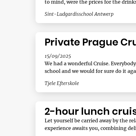
to mind, were the prices for the drinks
Sint-Ludgardisschool Antwerp
Private Prague Cr
15/09/2025
We had a wonderful Cruise. Everybody e
school and we would for sure do it aga
Tjele Efterskole
2-hour lunch crui
Let yourself be carried away by the r
experience awaits you, combining deli