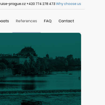
uise-prague.cz +420 774 278 473
Why choose us
boats
References
FAQ
Contact