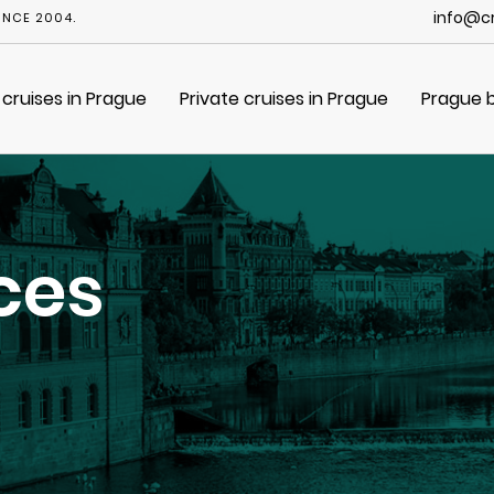
info@cr
INCE 2004.
 cruises in Prague
Private cruises in Prague
Prague 
ces