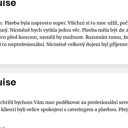
uise
 Plavba byla naprosto super. Všichni si to moc užili, po
mný. Nicméně bych vytkla jednu věc. Plavba měla být do 21
ě něco před koncem, neměli by možnost. Rozumím tomu, že 
mi to neprofesionální. Nicméně celkový dojem byl příjemn
uise
 chtěli bychom Vám moc poděkovat za profesionální serv
 klienti byli velice spokojeni s cateringem a plavbou. P
r.o